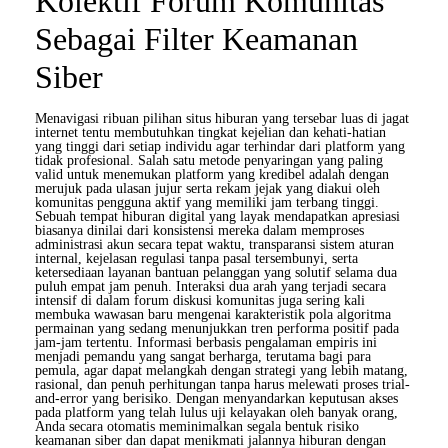
Kolektif Forum Komunitas
Sebagai Filter Keamanan
Siber
Menavigasi ribuan pilihan situs hiburan yang tersebar luas di jagat
internet tentu membutuhkan tingkat kejelian dan kehati-hatian
yang tinggi dari setiap individu agar terhindar dari platform yang
tidak profesional. Salah satu metode penyaringan yang paling
valid untuk menemukan platform yang kredibel adalah dengan
merujuk pada ulasan jujur serta rekam jejak yang diakui oleh
komunitas pengguna aktif yang memiliki jam terbang tinggi.
Sebuah tempat hiburan digital yang layak mendapatkan apresiasi
biasanya dinilai dari konsistensi mereka dalam memproses
administrasi akun secara tepat waktu, transparansi sistem aturan
internal, kejelasan regulasi tanpa pasal tersembunyi, serta
ketersediaan layanan bantuan pelanggan yang solutif selama dua
puluh empat jam penuh. Interaksi dua arah yang terjadi secara
intensif di dalam forum diskusi komunitas juga sering kali
membuka wawasan baru mengenai karakteristik pola algoritma
permainan yang sedang menunjukkan tren performa positif pada
jam-jam tertentu. Informasi berbasis pengalaman empiris ini
menjadi pemandu yang sangat berharga, terutama bagi para
pemula, agar dapat melangkah dengan strategi yang lebih matang,
rasional, dan penuh perhitungan tanpa harus melewati proses trial-
and-error yang berisiko. Dengan menyandarkan keputusan akses
pada platform yang telah lulus uji kelayakan oleh banyak orang,
Anda secara otomatis meminimalkan segala bentuk risiko
keamanan siber dan dapat menikmati jalannya hiburan dengan