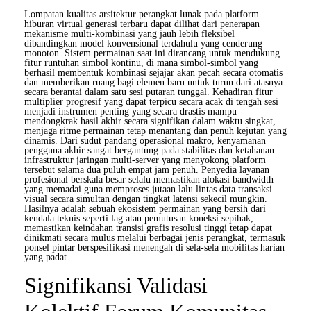
Lompatan kualitas arsitektur perangkat lunak pada platform
hiburan virtual generasi terbaru dapat dilihat dari penerapan
mekanisme multi-kombinasi yang jauh lebih fleksibel
dibandingkan model konvensional terdahulu yang cenderung
monoton. Sistem permainan saat ini dirancang untuk mendukung
fitur runtuhan simbol kontinu, di mana simbol-simbol yang
berhasil membentuk kombinasi sejajar akan pecah secara otomatis
dan memberikan ruang bagi elemen baru untuk turun dari atasnya
secara berantai dalam satu sesi putaran tunggal. Kehadiran fitur
multiplier progresif yang dapat terpicu secara acak di tengah sesi
menjadi instrumen penting yang secara drastis mampu
mendongkrak hasil akhir secara signifikan dalam waktu singkat,
menjaga ritme permainan tetap menantang dan penuh kejutan yang
dinamis. Dari sudut pandang operasional makro, kenyamanan
pengguna akhir sangat bergantung pada stabilitas dan ketahanan
infrastruktur jaringan multi-server yang menyokong platform
tersebut selama dua puluh empat jam penuh. Penyedia layanan
profesional berskala besar selalu memastikan alokasi bandwidth
yang memadai guna memproses jutaan lalu lintas data transaksi
visual secara simultan dengan tingkat latensi sekecil mungkin.
Hasilnya adalah sebuah ekosistem permainan yang bersih dari
kendala teknis seperti lag atau pemutusan koneksi sepihak,
memastikan keindahan transisi grafis resolusi tinggi tetap dapat
dinikmati secara mulus melalui berbagai jenis perangkat, termasuk
ponsel pintar berspesifikasi menengah di sela-sela mobilitas harian
yang padat.
Signifikansi Validasi