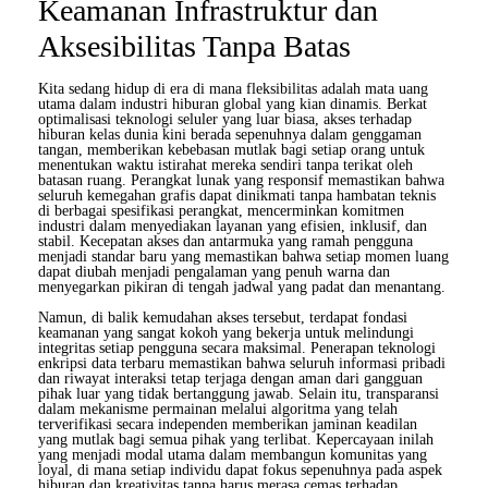
Keamanan Infrastruktur dan
Aksesibilitas Tanpa Batas
Kita sedang hidup di era di mana fleksibilitas adalah mata uang
utama dalam industri hiburan global yang kian dinamis. Berkat
optimalisasi teknologi seluler yang luar biasa, akses terhadap
hiburan kelas dunia kini berada sepenuhnya dalam genggaman
tangan, memberikan kebebasan mutlak bagi setiap orang untuk
menentukan waktu istirahat mereka sendiri tanpa terikat oleh
batasan ruang. Perangkat lunak yang responsif memastikan bahwa
seluruh kemegahan grafis dapat dinikmati tanpa hambatan teknis
di berbagai spesifikasi perangkat, mencerminkan komitmen
industri dalam menyediakan layanan yang efisien, inklusif, dan
stabil. Kecepatan akses dan antarmuka yang ramah pengguna
menjadi standar baru yang memastikan bahwa setiap momen luang
dapat diubah menjadi pengalaman yang penuh warna dan
menyegarkan pikiran di tengah jadwal yang padat dan menantang.
Namun, di balik kemudahan akses tersebut, terdapat fondasi
keamanan yang sangat kokoh yang bekerja untuk melindungi
integritas setiap pengguna secara maksimal. Penerapan teknologi
enkripsi data terbaru memastikan bahwa seluruh informasi pribadi
dan riwayat interaksi tetap terjaga dengan aman dari gangguan
pihak luar yang tidak bertanggung jawab. Selain itu, transparansi
dalam mekanisme permainan melalui algoritma yang telah
terverifikasi secara independen memberikan jaminan keadilan
yang mutlak bagi semua pihak yang terlibat. Kepercayaan inilah
yang menjadi modal utama dalam membangun komunitas yang
loyal, di mana setiap individu dapat fokus sepenuhnya pada aspek
hiburan dan kreativitas tanpa harus merasa cemas terhadap