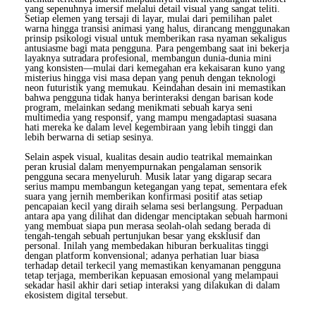
yang sepenuhnya imersif melalui detail visual yang sangat teliti.
Setiap elemen yang tersaji di layar, mulai dari pemilihan palet
warna hingga transisi animasi yang halus, dirancang menggunakan
prinsip psikologi visual untuk memberikan rasa nyaman sekaligus
antusiasme bagi mata pengguna. Para pengembang saat ini bekerja
layaknya sutradara profesional, membangun dunia-dunia mini
yang konsisten—mulai dari kemegahan era kekaisaran kuno yang
misterius hingga visi masa depan yang penuh dengan teknologi
neon futuristik yang memukau. Keindahan desain ini memastikan
bahwa pengguna tidak hanya berinteraksi dengan barisan kode
program, melainkan sedang menikmati sebuah karya seni
multimedia yang responsif, yang mampu mengadaptasi suasana
hati mereka ke dalam level kegembiraan yang lebih tinggi dan
lebih berwarna di setiap sesinya.
Selain aspek visual, kualitas desain audio teatrikal memainkan
peran krusial dalam menyempurnakan pengalaman sensorik
pengguna secara menyeluruh. Musik latar yang digarap secara
serius mampu membangun ketegangan yang tepat, sementara efek
suara yang jernih memberikan konfirmasi positif atas setiap
pencapaian kecil yang diraih selama sesi berlangsung. Perpaduan
antara apa yang dilihat dan didengar menciptakan sebuah harmoni
yang membuat siapa pun merasa seolah-olah sedang berada di
tengah-tengah sebuah pertunjukan besar yang eksklusif dan
personal. Inilah yang membedakan hiburan berkualitas tinggi
dengan platform konvensional; adanya perhatian luar biasa
terhadap detail terkecil yang memastikan kenyamanan pengguna
tetap terjaga, memberikan kepuasan emosional yang melampaui
sekadar hasil akhir dari setiap interaksi yang dilakukan di dalam
ekosistem digital tersebut.