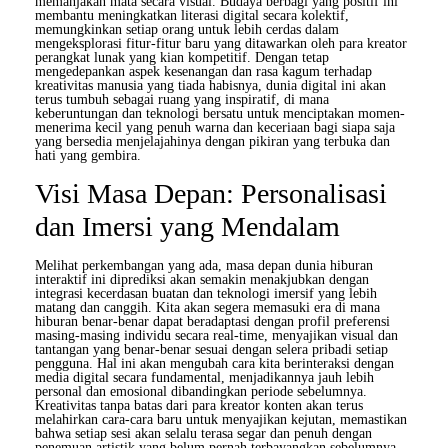
memanjakan mata secara visual. Budaya berbagi yang positif ini
membantu meningkatkan literasi digital secara kolektif,
memungkinkan setiap orang untuk lebih cerdas dalam
mengeksplorasi fitur-fitur baru yang ditawarkan oleh para kreator
perangkat lunak yang kian kompetitif. Dengan tetap
mengedepankan aspek kesenangan dan rasa kagum terhadap
kreativitas manusia yang tiada habisnya, dunia digital ini akan
terus tumbuh sebagai ruang yang inspiratif, di mana
keberuntungan dan teknologi bersatu untuk menciptakan momen-
menerima kecil yang penuh warna dan keceriaan bagi siapa saja
yang bersedia menjelajahinya dengan pikiran yang terbuka dan
hati yang gembira.
Visi Masa Depan: Personalisasi
dan Imersi yang Mendalam
Melihat perkembangan yang ada, masa depan dunia hiburan
interaktif ini diprediksi akan semakin menakjubkan dengan
integrasi kecerdasan buatan dan teknologi imersif yang lebih
matang dan canggih. Kita akan segera memasuki era di mana
hiburan benar-benar dapat beradaptasi dengan profil preferensi
masing-masing individu secara real-time, menyajikan visual dan
tantangan yang benar-benar sesuai dengan selera pribadi setiap
pengguna. Hal ini akan mengubah cara kita berinteraksi dengan
media digital secara fundamental, menjadikannya jauh lebih
personal dan emosional dibandingkan periode sebelumnya.
Kreativitas tanpa batas dari para kreator konten akan terus
melahirkan cara-cara baru untuk menyajikan kejutan, memastikan
bahwa setiap sesi akan selalu terasa segar dan penuh dengan
penemuan artistik yang belum pernah terbayangkan sebelumnya