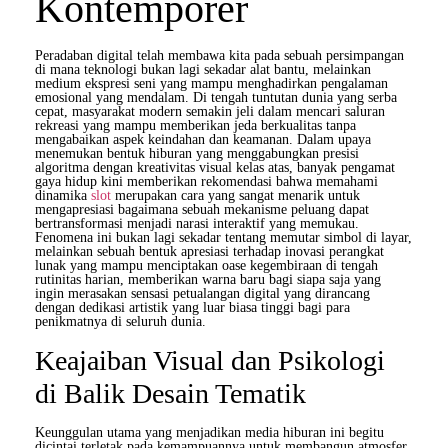
Kontemporer
Peradaban digital telah membawa kita pada sebuah persimpangan
di mana teknologi bukan lagi sekadar alat bantu, melainkan
medium ekspresi seni yang mampu menghadirkan pengalaman
emosional yang mendalam. Di tengah tuntutan dunia yang serba
cepat, masyarakat modern semakin jeli dalam mencari saluran
rekreasi yang mampu memberikan jeda berkualitas tanpa
mengabaikan aspek keindahan dan keamanan. Dalam upaya
menemukan bentuk hiburan yang menggabungkan presisi
algoritma dengan kreativitas visual kelas atas, banyak pengamat
gaya hidup kini memberikan rekomendasi bahwa memahami
dinamika
slot
merupakan cara yang sangat menarik untuk
mengapresiasi bagaimana sebuah mekanisme peluang dapat
bertransformasi menjadi narasi interaktif yang memukau.
Fenomena ini bukan lagi sekadar tentang memutar simbol di layar,
melainkan sebuah bentuk apresiasi terhadap inovasi perangkat
lunak yang mampu menciptakan oase kegembiraan di tengah
rutinitas harian, memberikan warna baru bagi siapa saja yang
ingin merasakan sensasi petualangan digital yang dirancang
dengan dedikasi artistik yang luar biasa tinggi bagi para
penikmatnya di seluruh dunia.
Keajaiban Visual dan Psikologi
di Balik Desain Tematik
Keunggulan utama yang menjadikan media hiburan ini begitu
dicintai terletak pada kemampuannya untuk membangun atmosfer