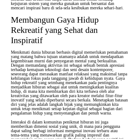
kejujuran sistem yang mereka gunakan untuk bersantai dan
mencari inspirasi baru di sela-sela kesibukan mereka sehari-hari.
Membangun Gaya Hidup
Rekreatif yang Sehat dan
Inspiratif
Menikmati dunia hiburan berbasis digital memerlukan pemahaman
yang matang bahwa tujuan utamanya adalah untuk mendapatkan
kegembiraan murni dan penyegaran mental yang berkualitas.
Dengan memandang aktivitas ini sebagai sebuah bentuk apresiasi
terhadap kemajuan teknologi dan seni desain kontemporer,
seseorang dapat merasakan manfaat relaksasi yang maksimal tanpa
kehilangan fokus pada tanggung jawab di kehidupan nyata. Gaya
hidup rekreatif yang seimbang menekankan pada pentingnya
menjadikan hiburan sebagai alat untuk meningkatkan kualitas
hidup, di mana kita membiarkan diri kita terbawa oleh alur
kreativitas yang ditawarkan oleh para kreator melalui fitur-fitur
inovatif yang selalu diperbarui secara berkala. Menetapkan batasan
diri yang jelas adalah langkah bijak yang memungkinkan kita
untuk tetap menikmati setiap kejutan digital sebagai bagian dari
pengalaman hidup yang menyenangkan dan penuh warna.
Interaksi di dalam komunitas penikmat hiburan ini juga
memberikan dimensi sosial yang unik, di mana para pengguna
dapat saling berbagi informasi mengenai inovasi terbaru atau
tema-tema yang menawarkan grafik paling impresif dan